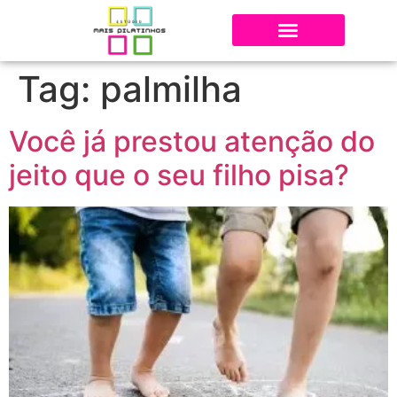
Tag:
palmilha
Você já prestou atenção do
jeito que o seu filho pisa?